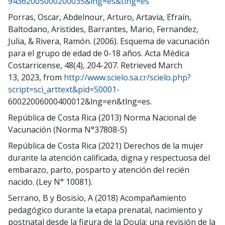
94362005000200035&lng=es&tlng=es
Porras, Oscar, Abdelnour, Arturo, Artavia, Efraín,
Baltodano, Aristides, Barrantes, Mario, Fernandez,
Julia, & Rivera, Ramón. (2006). Esquema de vacunación
para el grupo de edad de 0-18 años. Acta Médica
Costarricense, 48(4), 204-207. Retrieved March
13, 2023, from
http://www.scielo.sa.cr/scielo.php?
script=sci_arttext&pid=S0001-
60022006000400012&lng=en&tlng=es.
República de Costa Rica (2013) Norma Nacional de
Vacunación (Norma N°37808-S)
República de Costa Rica (2021) Derechos de la mujer
durante la atención calificada, digna y respectuosa del
embarazo, parto, posparto y atención del recién
nacido. (Ley N° 10081).
Serrano, B y Bosisio, A (2018) Acompañamiento
pedagógico durante la etapa prenatal, nacimiento y
postnatal desde la figura de la Doula: una revisión de la