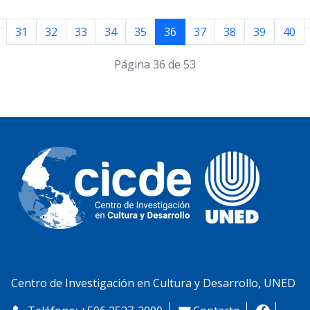
31
32
33
34
35
36
37
38
39
40
Página 36 de 53
Centro de Investigación en Cultura y Desarrollo, UNED